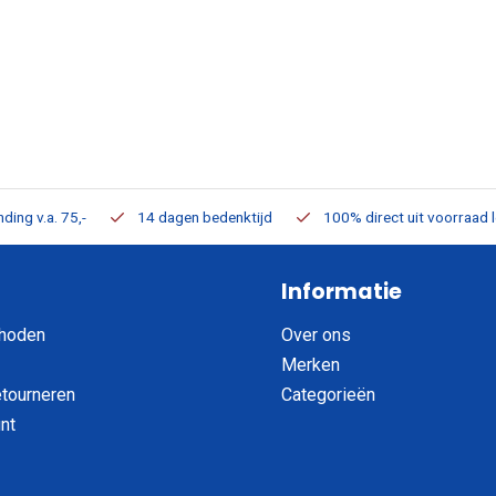
ding v.a. 75,-
14 dagen bedenktijd
100% direct uit voorraad 
Informatie
hoden
Over ons
Merken
etourneren
Categorieën
nt