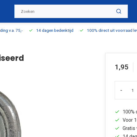
ding v.a. 75,-
14 dagen bedenktijd
100% direct uit voorraad l
iseerd
1,95
-
100% d
Voor 1
Gratis 
14 dag