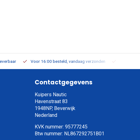
leverbaar
Voor 16:00 besteld, vandaag verzonden
Gratis verz
Contactgegevens
Kuipers Nautic
Havenstraat 83
1948NP, Beverwijk
Nederland
KVK nummer: 95777245
Btw nummer: NL867292751B01