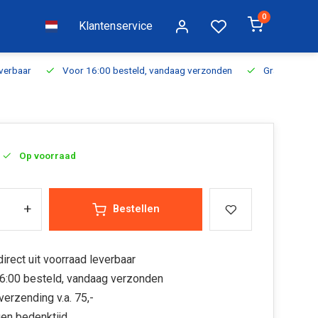
0
Klantenservice
everbaar
Voor 16:00 besteld, vandaag verzonden
Gratis verzen
Op voorraad
+
Bestellen
irect uit voorraad leverbaar
6:00 besteld, vandaag verzonden
verzending v.a. 75,-
en bedenktijd