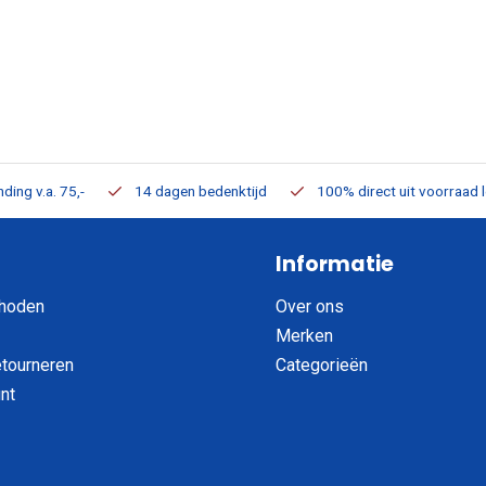
ding v.a. 75,-
14 dagen bedenktijd
100% direct uit voorraad 
Informatie
hoden
Over ons
Merken
etourneren
Categorieën
nt