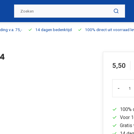
ding v.a. 75,-
14 dagen bedenktijd
100% direct uit voorraad l
14
5,50
-
100% d
Voor 1
Gratis 
14 dag