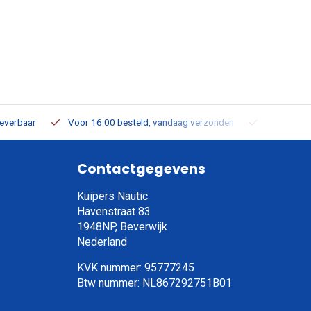
leverbaar
Voor 16:00 besteld, vandaag verzonden
Gratis verz
Contactgegevens
Kuipers Nautic
Havenstraat 83
1948NP, Beverwijk
Nederland
KVK nummer: 95777245
Btw nummer: NL867292751B01