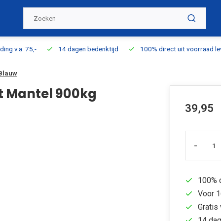
ding v.a. 75,-
14 dagen bedenktijd
100% direct uit voorraad l
Blauw
 Mantel 900kg
39,95
-
100% d
Voor 1
Gratis 
14 dag