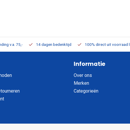
ding v.a. 75,-
14 dagen bedenktijd
100% direct uit voorraad 
Informatie
hoden
Over ons
Merken
etourneren
Categorieën
nt