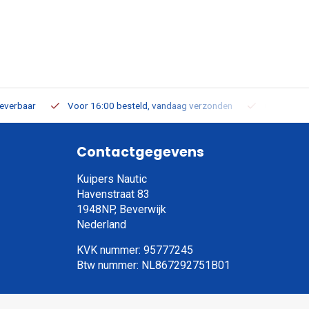
leverbaar
Voor 16:00 besteld, vandaag verzonden
Gratis verz
Contactgegevens
Kuipers Nautic
Havenstraat 83
1948NP, Beverwijk
Nederland
KVK nummer: 95777245
Btw nummer: NL867292751B01