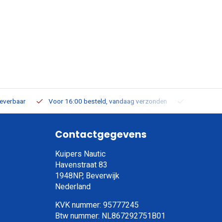
leverbaar
Voor 16:00 besteld, vandaag verzonden
Gratis verz
Contactgegevens
Kuipers Nautic
Havenstraat 83
1948NP, Beverwijk
Nederland
KVK nummer: 95777245
Btw nummer: NL867292751B01