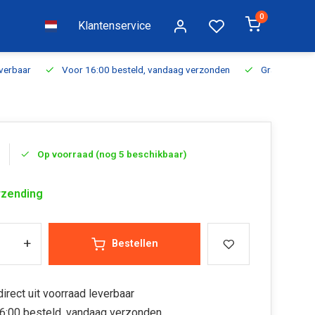
0
Klantenservice
everbaar
Voor 16:00 besteld, vandaag verzonden
Gratis verzen
Op voorraad (nog 5 beschikbaar)
rzending
+
Bestellen
irect uit voorraad leverbaar
6:00 besteld, vandaag verzonden