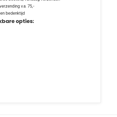
verzending v.a. 75,-
en bedenktijd
kbare opties: