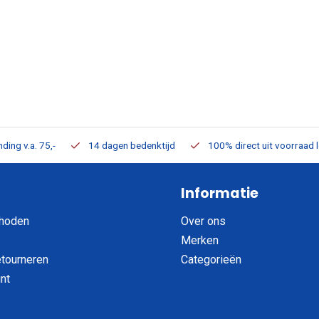
ding v.a. 75,-
14 dagen bedenktijd
100% direct uit voorraad 
Informatie
hoden
Over ons
Merken
etourneren
Categorieën
nt