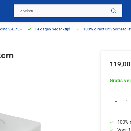
ding v.a. 75,-
14 dagen bedenktijd
100% direct uit voorraad l
22cm
119,00
Gratis ve
-
100% d
Voor 1