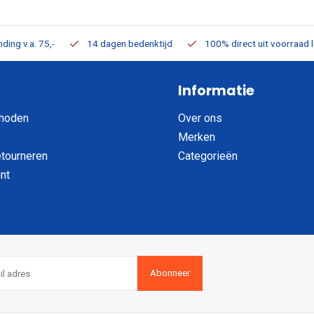
ding v.a. 75,-
14 dagen bedenktijd
100% direct uit voorraad 
Informatie
hoden
Over ons
Merken
etourneren
Categorieën
nt
Abonneer