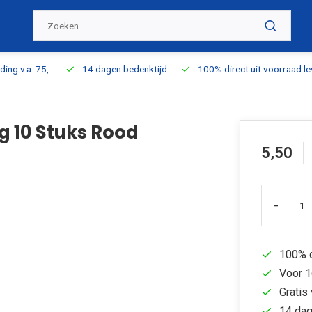
ding v.a. 75,-
14 dagen bedenktijd
100% direct uit voorraad l
 10 Stuks Rood
5,50
-
100% d
Voor 1
Gratis 
14 dag