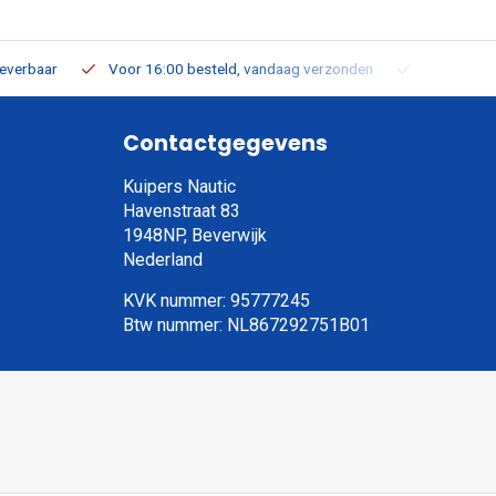
leverbaar
Voor 16:00 besteld, vandaag verzonden
Gratis verz
Contactgegevens
Kuipers Nautic
Havenstraat 83
1948NP, Beverwijk
Nederland
KVK nummer: 95777245
Btw nummer: NL867292751B01