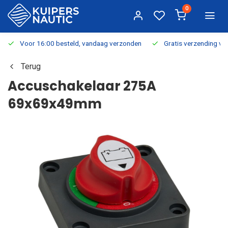
0
Voor 16:00 besteld, vandaag verzonden
Gratis verzending v.a.
Terug
Accuschakelaar 275A
69x69x49mm