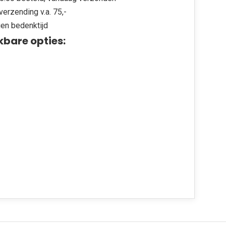
verzending v.a. 75,-
en bedenktijd
kbare opties: