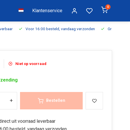
0
Klantenservice
everbaar
Voor 16:00 besteld, vandaag verzonden
Gratis verzen
Niet op voorraad
rzending
+
Bestellen
irect uit voorraad leverbaar
6:00 besteld, vandaag verzonden