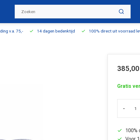
ding v.a. 75,-
14 dagen bedenktijd
100% direct uit voorraad l
385,00
Gratis ve
-
100% d
Voor 1