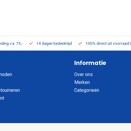
ding v.a. 75,-
14 dagen bedenktijd
100% direct uit voorraad 
Informatie
hoden
Over ons
Merken
etourneren
Categorieën
nt