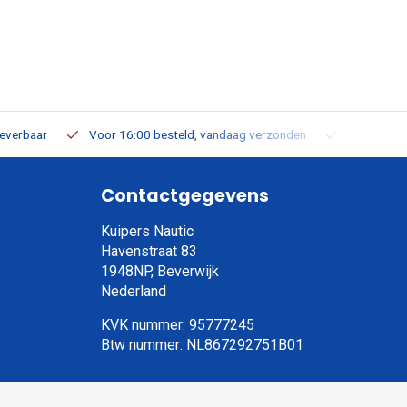
leverbaar
Voor 16:00 besteld, vandaag verzonden
Gratis verz
Contactgegevens
Kuipers Nautic
Havenstraat 83
1948NP, Beverwijk
Nederland
KVK nummer: 95777245
Btw nummer: NL867292751B01