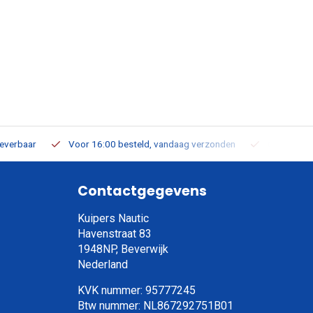
leverbaar
Voor 16:00 besteld, vandaag verzonden
Gratis verz
Contactgegevens
Kuipers Nautic
Havenstraat 83
1948NP, Beverwijk
Nederland
KVK nummer: 95777245
Btw nummer: NL867292751B01