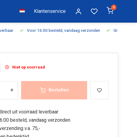
0
Klantenservice
everbaar
Voor 16:00 besteld, vandaag verzonden
Gratis verzen
Niet op voorraad
+
Bestellen
irect uit voorraad leverbaar
6:00 besteld, vandaag verzonden
verzending v.a. 75,-
en bedenktijd