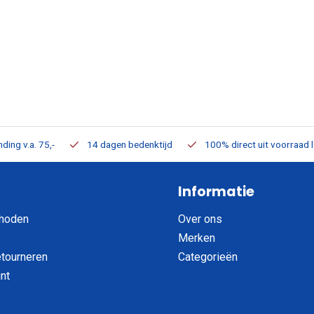
ding v.a. 75,-
14 dagen bedenktijd
100% direct uit voorraad 
Informatie
hoden
Over ons
Merken
etourneren
Categorieën
nt