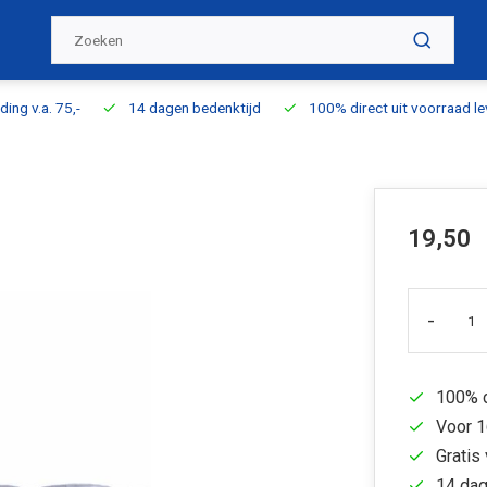
ding v.a. 75,-
14 dagen bedenktijd
100% direct uit voorraad l
19,50
-
100% d
Voor 1
Gratis 
14 dag