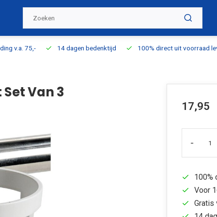
ding v.a. 75,-
14 dagen bedenktijd
100% direct uit voorraad l
 Set Van 3
17,95
-
100% d
Voor 1
Gratis 
14 dag