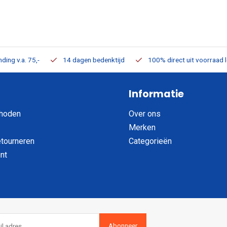
ding v.a. 75,-
14 dagen bedenktijd
100% direct uit voorraad 
Informatie
hoden
Over ons
Merken
etourneren
Categorieën
nt
Abonneer