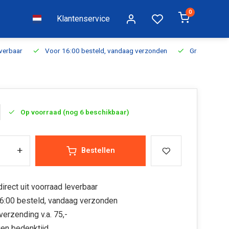
0
Klantenservice
everbaar
Voor 16:00 besteld, vandaag verzonden
Gratis verzen
Op voorraad (nog 6 beschikbaar)
+
Bestellen
irect uit voorraad leverbaar
6:00 besteld, vandaag verzonden
verzending v.a. 75,-
en bedenktijd