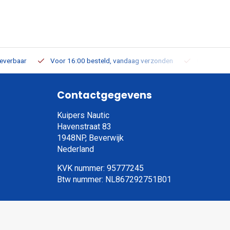
leverbaar
Voor 16:00 besteld, vandaag verzonden
Gratis verz
Contactgegevens
Kuipers Nautic
Havenstraat 83
1948NP, Beverwijk
Nederland
KVK nummer: 95777245
Btw nummer: NL867292751B01