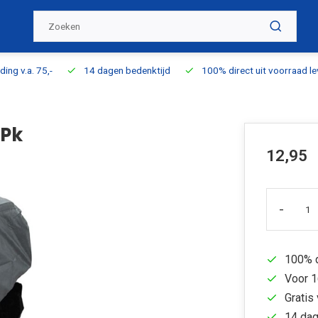
ding v.a. 75,-
14 dagen bedenktijd
100% direct uit voorraad l
5Pk
12,95
-
100% d
Voor 1
Gratis 
14 dag