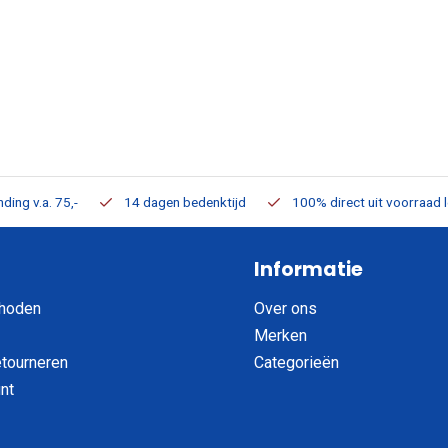
ding v.a. 75,-
14 dagen bedenktijd
100% direct uit voorraad 
Informatie
hoden
Over ons
Merken
etourneren
Categorieën
nt