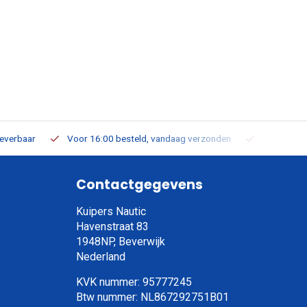
leverbaar
Voor 16:00 besteld, vandaag verzonden
Gratis verz
Contactgegevens
Kuipers Nautic
Havenstraat 83
1948NP, Beverwijk
Nederland
KVK nummer: 95777245
Btw nummer: NL867292751B01