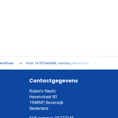
leverbaar
Voor 16:00 besteld, vandaag verzonden
Gratis verz
Contactgegevens
Kuipers Nautic
Havenstraat 83
1948NP, Beverwijk
Nederland