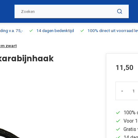
ding v.a. 75,-
14 dagen bedenktijd
100% direct uit voorraad l
cm zwart
 karabijnhaak
11,50
-
100% d
Voor 1
Gratis 
14 dag