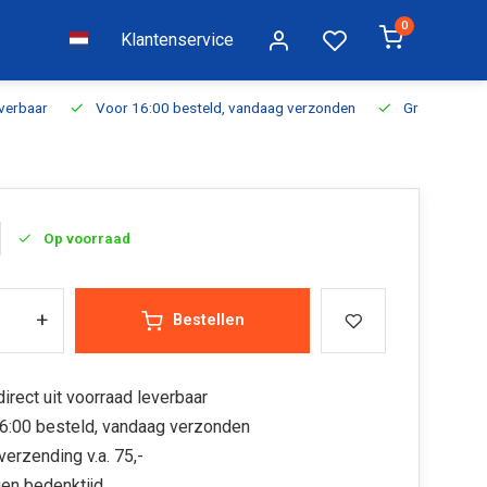
0
Klantenservice
everbaar
Voor 16:00 besteld, vandaag verzonden
Gratis verzen
Op voorraad
+
Bestellen
irect uit voorraad leverbaar
6:00 besteld, vandaag verzonden
verzending v.a. 75,-
en bedenktijd