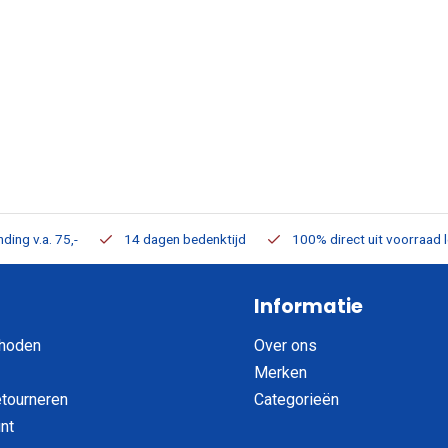
ding v.a. 75,-
14 dagen bedenktijd
100% direct uit voorraad 
Informatie
hoden
Over ons
Merken
etourneren
Categorieën
nt