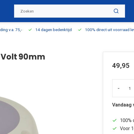
ding v.a. 75,-
14 dagen bedenktijd
100% direct uit voorraad l
2 Volt 90mm
49,95
-
Vandaag 
100% d
Voor 1