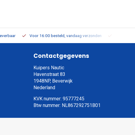
leverbaar
Voor 16:00 besteld, vandaag verzonden
Gratis verz
Contactgegevens
Kuipers Nautic
Havenstraat 83
1948NP, Beverwijk
Nederland
KVK nummer: 95777245
Btw nummer: NL867292751B01