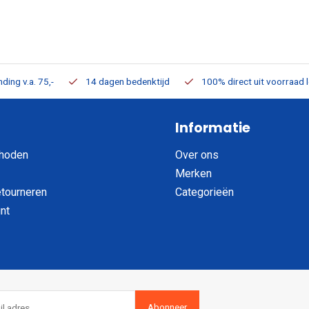
ding v.a. 75,-
14 dagen bedenktijd
100% direct uit voorraad 
Informatie
hoden
Over ons
Merken
etourneren
Categorieën
nt
Abonneer