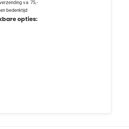
verzending v.a. 75,-
en bedenktijd
kbare opties: