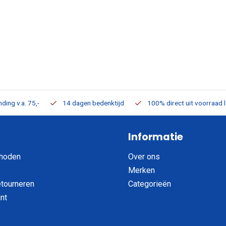
ding v.a. 75,-
14 dagen bedenktijd
100% direct uit voorraad 
Informatie
hoden
Over ons
Merken
etourneren
Categorieën
nt