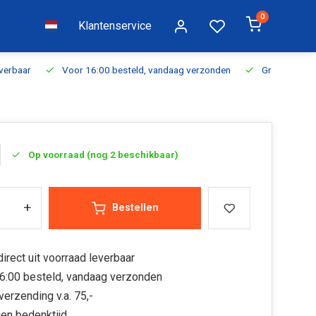
0
Klantenservice
everbaar
Voor 16:00 besteld, vandaag verzonden
Gratis verzen
Op voorraad (nog 2 beschikbaar)
+
Bestellen
irect uit voorraad leverbaar
6:00 besteld, vandaag verzonden
verzending v.a. 75,-
en bedenktijd