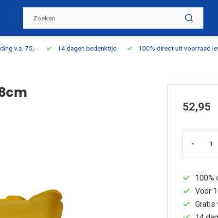
ding v.a. 75,-
14 dagen bedenktijd
100% direct uit voorraad l
18cm
52,95
-
100% d
Voor 1
Gratis 
14 dag