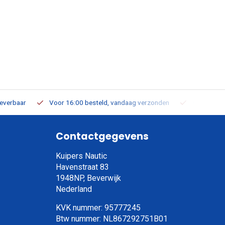
leverbaar
Voor 16:00 besteld, vandaag verzonden
Gratis verz
Contactgegevens
Kuipers Nautic
Havenstraat 83
1948NP, Beverwijk
Nederland
KVK nummer: 95777245
Btw nummer: NL867292751B01