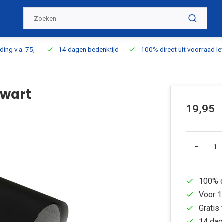
ding v.a. 75,-
14 dagen bedenktijd
100% direct uit voorraad l
Zwart
19,95
-
100% d
Voor 1
Gratis 
14 dag