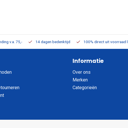
ding v.a. 75,-
14 dagen bedenktijd
100% direct uit voorraad 
Informatie
hoden
Over ons
Merken
etourneren
Categorieën
nt