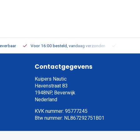
leverbaar
Voor 16:00 besteld, vandaag verzonden
Gratis verz
Contactgegevens
Kuipers Nautic
Havenstraat 83
1948NP, Beverwijk
Nederland
KVK nummer: 95777245
Btw nummer: NL867292751B01