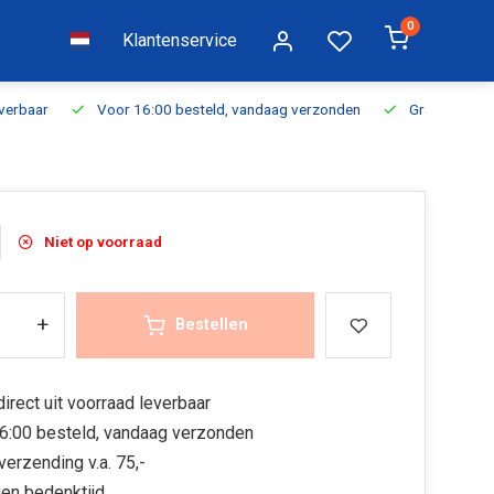
0
Klantenservice
everbaar
Voor 16:00 besteld, vandaag verzonden
Gratis verzen
Niet op voorraad
+
Bestellen
irect uit voorraad leverbaar
6:00 besteld, vandaag verzonden
verzending v.a. 75,-
en bedenktijd