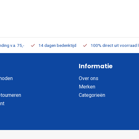
ding v.a. 75,-
14 dagen bedenktijd
100% direct uit voorraad 
Informatie
hoden
Over ons
Merken
etourneren
Categorieën
nt