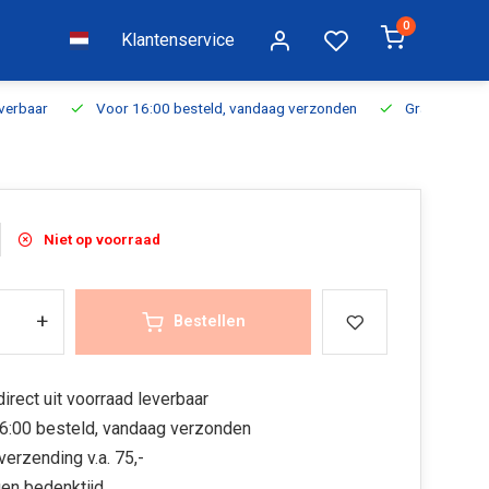
0
Klantenservice
everbaar
Voor 16:00 besteld, vandaag verzonden
Gratis verzen
Niet op voorraad
+
Bestellen
irect uit voorraad leverbaar
6:00 besteld, vandaag verzonden
verzending v.a. 75,-
en bedenktijd