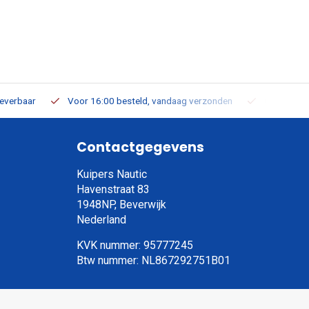
leverbaar
Voor 16:00 besteld, vandaag verzonden
Gratis verz
Contactgegevens
Kuipers Nautic
Havenstraat 83
1948NP, Beverwijk
Nederland
KVK nummer: 95777245
Btw nummer: NL867292751B01