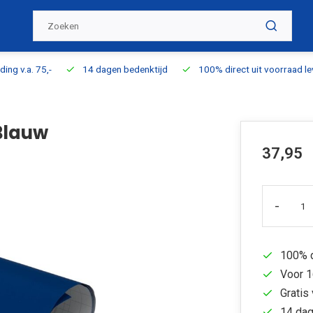
ding v.a. 75,-
14 dagen bedenktijd
100% direct uit voorraad l
Blauw
37,95
-
100% d
Voor 1
Gratis 
14 dag