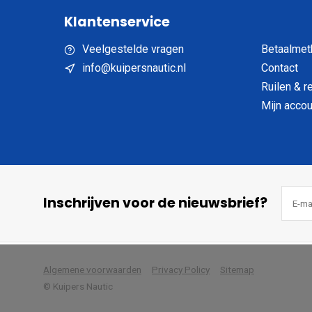
Klantenservice
Veelgestelde vragen
Betaalmet
info@kuipersnautic.nl
Contact
Ruilen & r
Mijn accou
Inschrijven voor de nieuwsbrief?
            Wij slaan cookies 
Algemene voorwaarden
Privacy Policy
Sitemap
© Kuipers Nautic