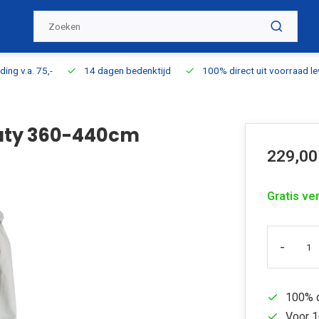
ding v.a. 75,-
14 dagen bedenktijd
100% direct uit voorraad l
Duty 360-440cm
229,00
Gratis ve
-
100% d
Voor 1