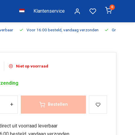
0
Klantenservice
everbaar
Voor 16:00 besteld, vandaag verzonden
Gratis verzen
Niet op voorraad
rzending
+
Bestellen
irect uit voorraad leverbaar
6:00 besteld, vandaag verzonden