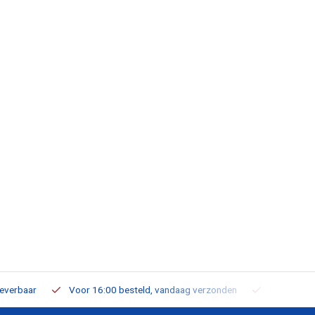
leverbaar
Voor 16:00 besteld, vandaag verzonden
Gratis verz