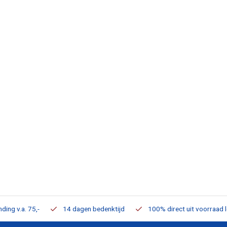
ding v.a. 75,-
14 dagen bedenktijd
100% direct uit voorraad 