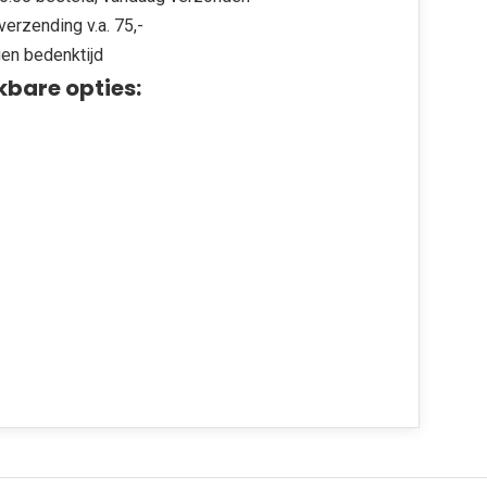
verzending v.a. 75,-
en bedenktijd
kbare opties: