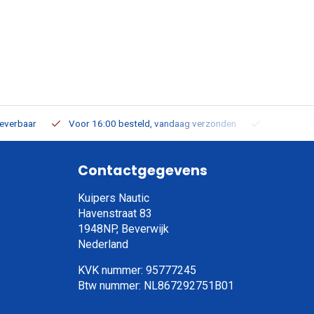
leverbaar
Voor 16:00 besteld, vandaag verzonden
Gratis verz
Contactgegevens
Kuipers Nautic
Havenstraat 83
1948NP, Beverwijk
Nederland
KVK nummer: 95777245
Btw nummer: NL867292751B01