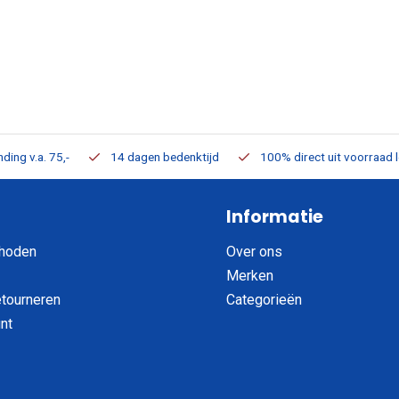
ding v.a. 75,-
14 dagen bedenktijd
100% direct uit voorraad 
Informatie
hoden
Over ons
Merken
etourneren
Categorieën
nt