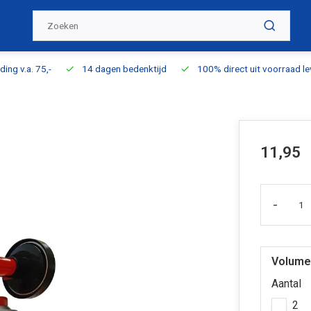
ding v.a. 75,-
14 dagen bedenktijd
100% direct uit voorraad l
11,95
-
Volume
Aantal
2