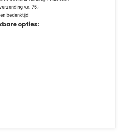
verzending v.a. 75,-
en bedenktijd
kbare opties: