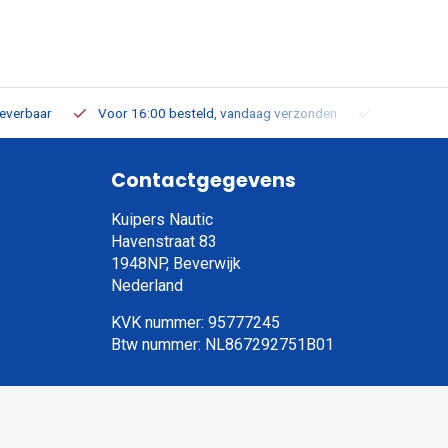
leverbaar
Voor 16:00 besteld, vandaag verzonden
Gratis verz
Contactgegevens
Kuipers Nautic
Havenstraat 83
1948NP, Beverwijk
Nederland
KVK nummer: 95777245
Btw nummer: NL867292751B01