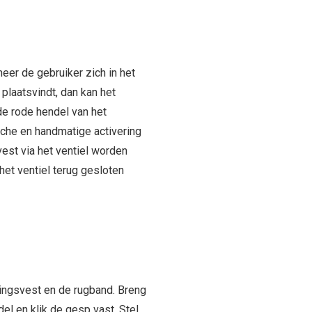
eer de gebruiker zich in het
plaatsvindt, dan kan het
e rode hendel van het
che en handmatige activering
vest via het ventiel worden
et ventiel terug gesloten
dingsvest en de rugband. Breng
el en klik de gesp vast. Stel