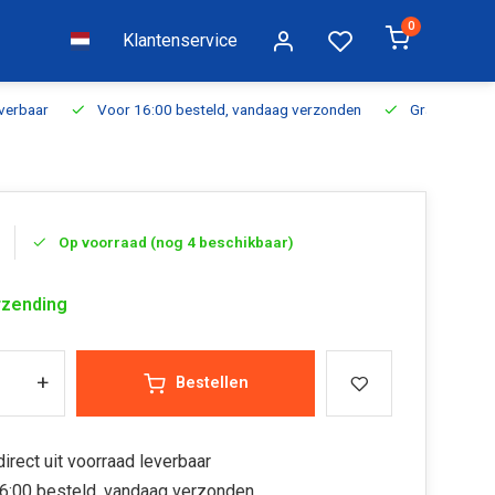
0
Klantenservice
everbaar
Voor 16:00 besteld, vandaag verzonden
Gratis verzen
Op voorraad (nog 4 beschikbaar)
rzending
+
Bestellen
irect uit voorraad leverbaar
6:00 besteld, vandaag verzonden