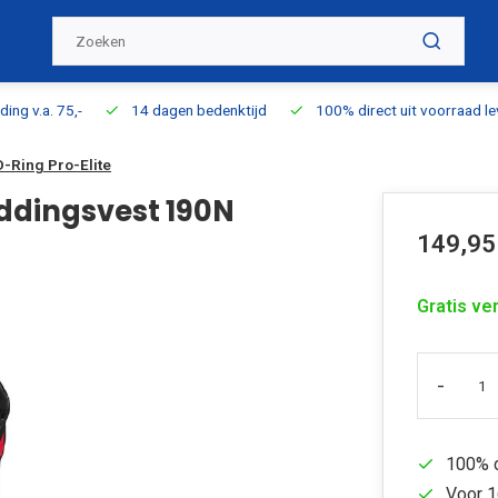
ding v.a. 75,-
14 dagen bedenktijd
100% direct uit voorraad l
-Ring Pro-Elite
ddingsvest 190N
149,95
Gratis ve
-
100% d
Voor 1