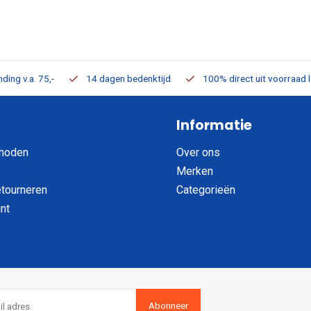
ding v.a. 75,-
14 dagen bedenktijd
100% direct uit voorraad 
Informatie
hoden
Over ons
Merken
etourneren
Categorieën
nt
Abonneer