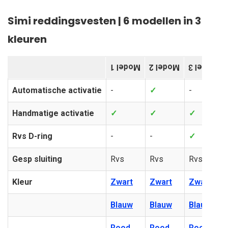
Simi reddingsvesten | 6 modellen in 3
kleuren
Model 1
Model 2
Model 3
Automatische activatie
-
✓
-
Handmatige activatie
✓
✓
✓
Rvs D-ring
-
-
✓
Gesp sluiting
Rvs
Rvs
Rvs
Kleur
Zwart
Zwart
Zwart
Blauw
Blauw
Blauw
Rood
Rood
Rood