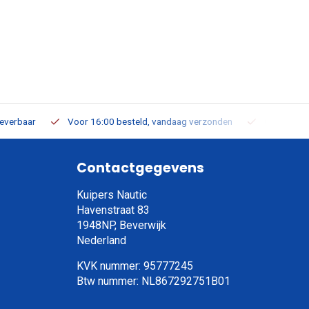
leverbaar
Voor 16:00 besteld, vandaag verzonden
Gratis verz
Contactgegevens
Kuipers Nautic
Havenstraat 83
1948NP, Beverwijk
Nederland
KVK nummer: 95777245
Btw nummer: NL867292751B01