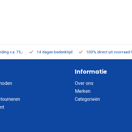
ding v.a. 75,-
14 dagen bedenktijd
100% direct uit voorraad 
Informatie
hoden
Over ons
Merken
etourneren
Categorieën
nt