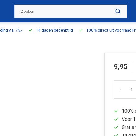
ding v.a. 75,-
14 dagen bedenktijd
100% direct uit voorraad l
9,95
-
100% d
Voor 1
Gratis 
14 dag