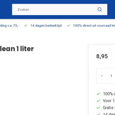
ding v.a. 75,-
14 dagen bedenktijd
100% direct uit voorraad l
ean 1 liter
8,95
-
100% d
Voor 1
Gratis 
14 dag