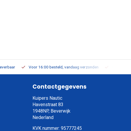
leverbaar
Voor 16:00 besteld, vandaag verzonden
Gratis verz
Contactgegevens
Kuipers Nautic
Havenstraat 83
1948NP, Beverwijk
Nederland
KVK nummer: 95777245