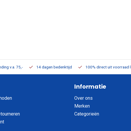
ding v.a. 75,-
14 dagen bedenktijd
100% direct uit voorraad 
Informatie
hoden
Over ons
Merken
etourneren
Categorieën
nt