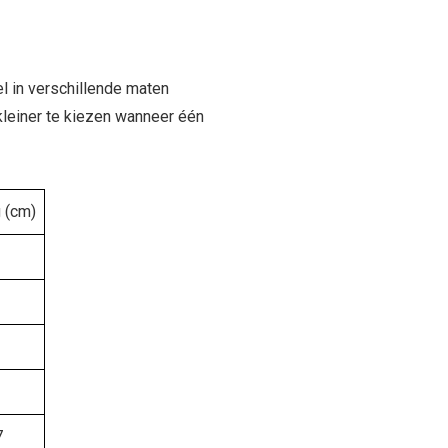
l in verschillende maten
kleiner te kiezen wanneer één
 (cm)
7