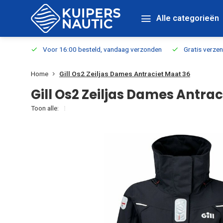
Alle categorieën
verbaar
Voor 16:00 besteld, vandaag verzonden
Gratis verzen
Home
Gill Os2 Zeiljas Dames Antraciet Maat 36
Gill Os2 Zeiljas Dames Antra
Toon alle: