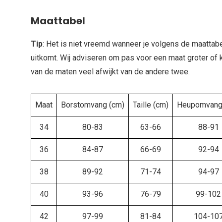
Maattabel
Tip
: Het is niet vreemd wanneer je volgens de maattabe
uitkomt. Wij adviseren om pas voor een maat groter of 
van de maten veel afwijkt van de andere twee.
Maat
Borstomvang (cm)
Taille (cm)
Heupomvang
34
80-83
63-66
88-91
36
84-87
66-69
92-94
38
89-92
71-74
94-97
40
93-96
76-79
99-102
42
97-99
81-84
104-10