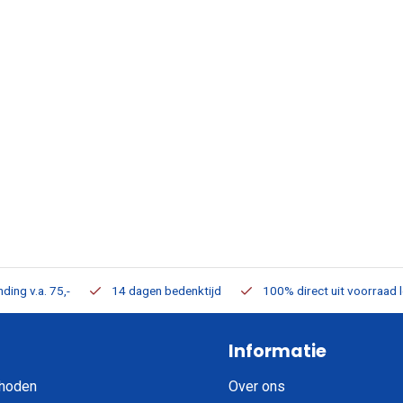
ding v.a. 75,-
14 dagen bedenktijd
100% direct uit voorraad 
Informatie
hoden
Over ons