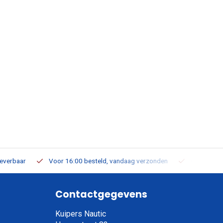
leverbaar
Voor 16:00 besteld, vandaag verzonden
Gratis verz
Contactgegevens
Kuipers Nautic