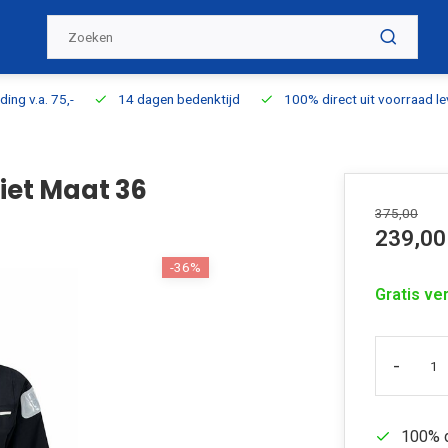
ding v.a. 75,-
14 dagen bedenktijd
100% direct uit voorraad l
ciet Maat 36
375,00
239,00
-36%
Gratis ve
-
100% d