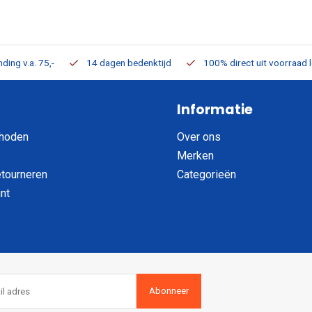
ding v.a. 75,-
14 dagen bedenktijd
100% direct uit voorraad 
Informatie
hoden
Over ons
Merken
etourneren
Categorieën
nt
Abonneer