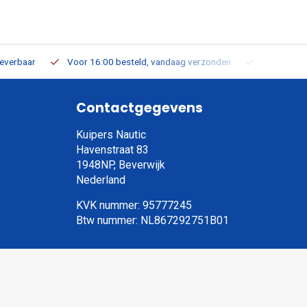
leverbaar
Voor 16:00 besteld, vandaag verzonden
Gratis verz
Contactgegevens
Kuipers Nautic
Havenstraat 83
1948NP, Beverwijk
Nederland
KVK nummer: 95777245
Btw nummer: NL867292751B01