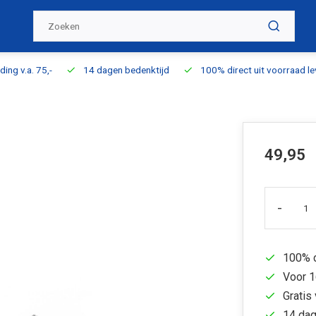
ding v.a. 75,-
14 dagen bedenktijd
100% direct uit voorraad l
49,95
-
100% d
Voor 1
Gratis 
14 dag