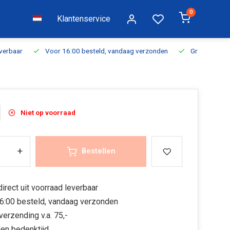
0
Klantenservice
everbaar
Voor 16:00 besteld, vandaag verzonden
Gratis verzen
Niet op voorraad
+
Bestellen
irect uit voorraad leverbaar
6:00 besteld, vandaag verzonden
verzending v.a. 75,-
en bedenktijd