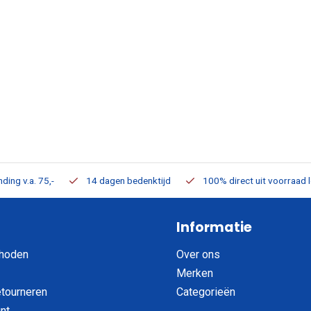
ding v.a. 75,-
14 dagen bedenktijd
100% direct uit voorraad 
Informatie
hoden
Over ons
Merken
etourneren
Categorieën
nt