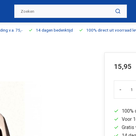
ding v.a. 75,-
14 dagen bedenktijd
100% direct uit voorraad l
15,95
-
100% d
Voor 1
Gratis 
14 dag