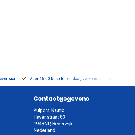
leverbaar
Voor 16:00 besteld, vandaag verzonden
Gratis verz
Contactgegevens
Kuipers Nautic
Havenstraat 83
1948NP, Beverwijk
Nederland