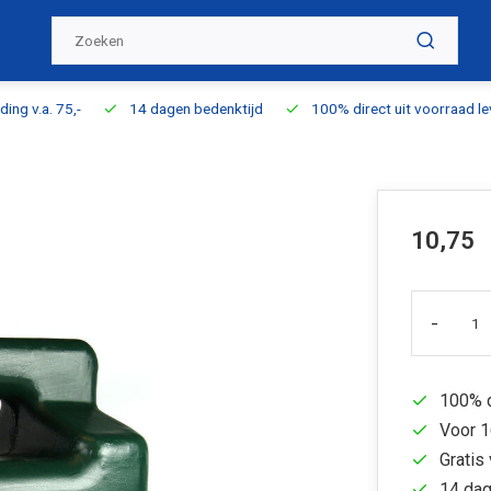
ding v.a. 75,-
14 dagen bedenktijd
100% direct uit voorraad l
10,75
-
100% d
Voor 1
Gratis 
14 dag