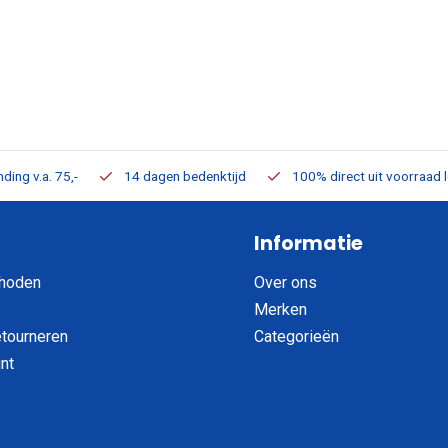
ding v.a. 75,-
14 dagen bedenktijd
100% direct uit voorraad 
Informatie
hoden
Over ons
Merken
etourneren
Categorieën
nt