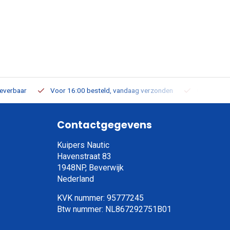
leverbaar
Voor 16:00 besteld, vandaag verzonden
Gratis verz
Contactgegevens
Kuipers Nautic
Havenstraat 83
1948NP, Beverwijk
Nederland
KVK nummer: 95777245
Btw nummer: NL867292751B01