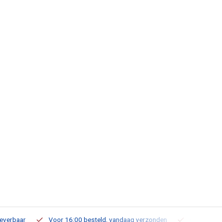
leverbaar
Voor 16:00 besteld, vandaag verzonden
Gratis verz