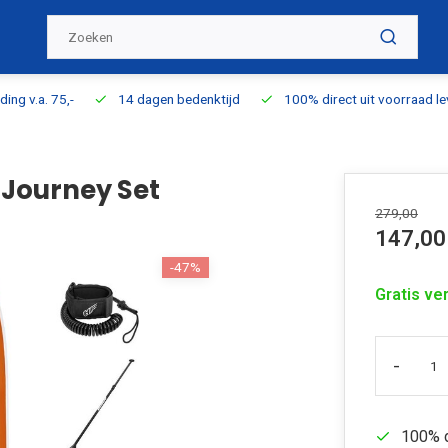
ding v.a. 75,-
14 dagen bedenktijd
100% direct uit voorraad l
 Journey Set
279,00
147,00
-47%
Gratis ve
-
100% d