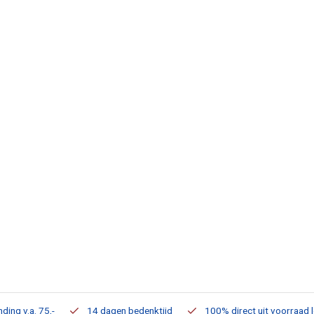
ding v.a. 75,-
14 dagen bedenktijd
100% direct uit voorraad 