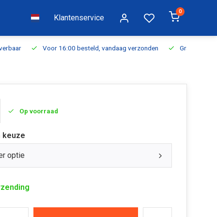
0
Klantenservice
everbaar
Voor 16:00 besteld, vandaag verzonden
Gratis verzen
Op voorraad
 keuze
er optie
rzending