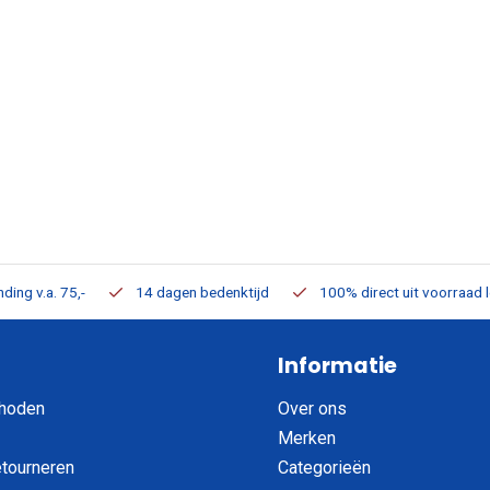
ding v.a. 75,-
14 dagen bedenktijd
100% direct uit voorraad 
Informatie
hoden
Over ons
Merken
etourneren
Categorieën