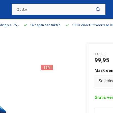
ding v.a. 75,-
14 dagen bedenktijd
100% direct uit voorraad l
149,00
99,95
-33%
Maak een
Selecte
Gratis ve