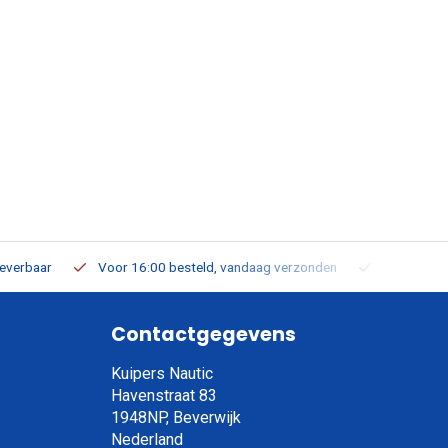
leverbaar
Voor 16:00 besteld, vandaag verzonden
Gratis verz
Contactgegevens
Kuipers Nautic
Havenstraat 83
1948NP, Beverwijk
Nederland