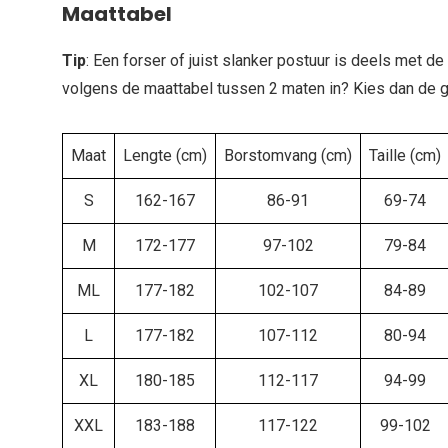
Maattabel
Tip
: Een forser of juist slanker postuur is deels met de
volgens de maattabel tussen 2 maten in? Kies dan de g
Maat
Lengte (cm)
Borstomvang (cm)
Taille (cm)
S
162-167
86-91
69-74
M
172-177
97-102
79-84
ML
177-182
102-107
84-89
L
177-182
107-112
80-94
XL
180-185
112-117
94-99
XXL
183-188
117-122
99-102