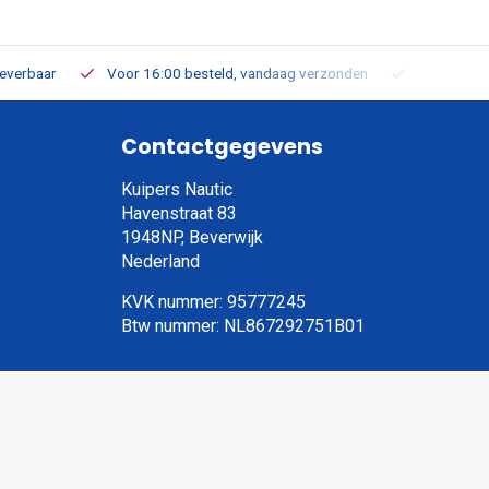
leverbaar
Voor 16:00 besteld, vandaag verzonden
Gratis verz
Contactgegevens
Kuipers Nautic
Havenstraat 83
1948NP, Beverwijk
Nederland
KVK nummer: 95777245
Btw nummer: NL867292751B01