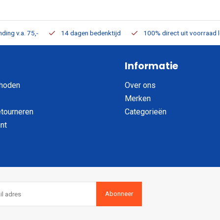
ding v.a. 75,-
14 dagen bedenktijd
100% direct uit voorraad 
Informatie
hoden
Over ons
Merken
etourneren
Categorieën
nt
Abonneer