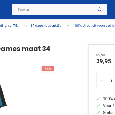
ding v.a. 75,-
14 dagen bedenktijd
100% direct uit voorraad l
t Dames maat 34
89,95
39,95
-56%
-
100% d
Voor 1
Gratis 