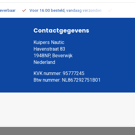
leverbaar
Voor 16:00 besteld, vandaag verzonden
Gratis verz
Contactgegevens
Kuipers Nautic
Havenstraat 83
1948NP, Beverwijk
Nederland
KVK nummer: 95777245
Btw nummer: NL867292751B01