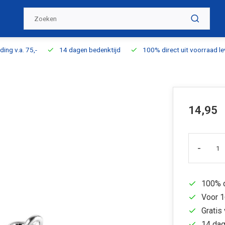
ding v.a. 75,-
14 dagen bedenktijd
100% direct uit voorraad l
14,95
-
100% d
Voor 1
Gratis 
14 dag