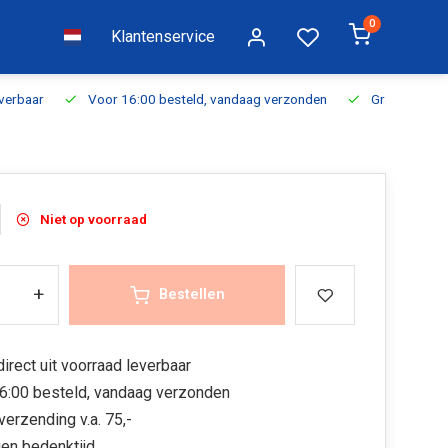
0
Klantenservice
everbaar
Voor 16:00 besteld, vandaag verzonden
Gratis verzen
Niet op voorraad
+
Bestellen
irect uit voorraad leverbaar
6:00 besteld, vandaag verzonden
verzending v.a. 75,-
en bedenktijd