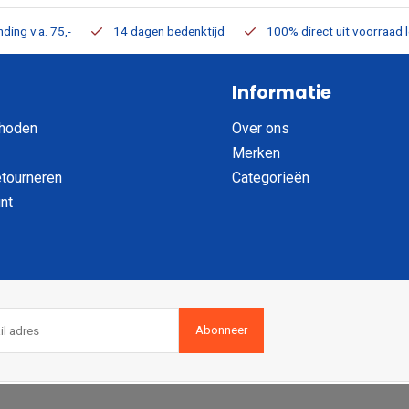
ding v.a. 75,-
14 dagen bedenktijd
100% direct uit voorraad 
Informatie
hoden
Over ons
Merken
etourneren
Categorieën
nt
Abonneer