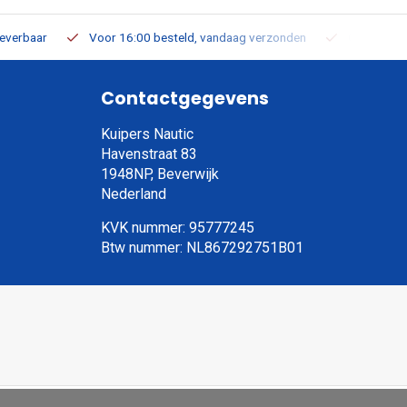
leverbaar
Voor 16:00 besteld, vandaag verzonden
Gratis verz
Contactgegevens
Kuipers Nautic
Havenstraat 83
1948NP, Beverwijk
Nederland
KVK nummer: 95777245
Btw nummer: NL867292751B01