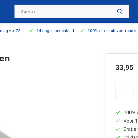
ding v.a. 75,-
14 dagen bedenktijd
100% direct uit voorraad l
 en
33,95
-
100% d
Voor 1
Gratis 
14 dag