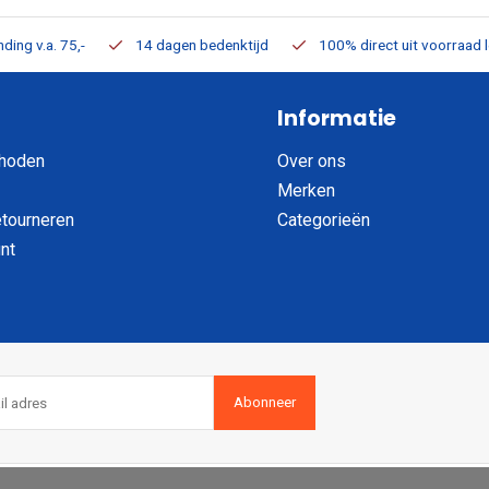
ding v.a. 75,-
14 dagen bedenktijd
100% direct uit voorraad 
Informatie
hoden
Over ons
Merken
etourneren
Categorieën
nt
Abonneer