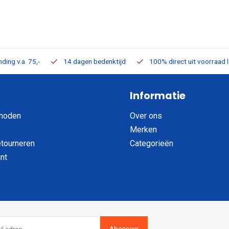
ding v.a. 75,-
14 dagen bedenktijd
100% direct uit voorraad 
Informatie
hoden
Over ons
Merken
etourneren
Categorieën
nt
Abonneer