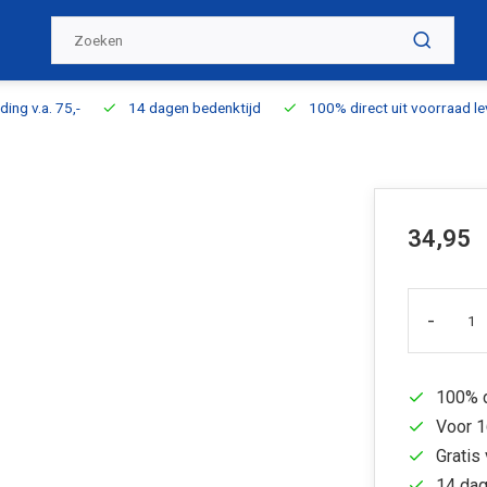
ding v.a. 75,-
14 dagen bedenktijd
100% direct uit voorraad l
34,95
-
100% d
Voor 1
Gratis 
14 dag