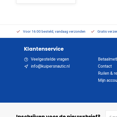
verbaar
Voor 16:00 besteld, vandaag verzonden
Gratis verzen
Klantenservice
Veelgestelde vragen
Betaalmet
info@kuipersnautic.nl
Contact
Ruilen & r
Mijn accou
Inschrijven voor de nieuwsbrief?