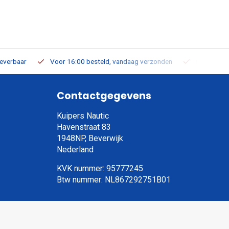
leverbaar
Voor 16:00 besteld, vandaag verzonden
Gratis verz
Contactgegevens
Kuipers Nautic
Havenstraat 83
1948NP, Beverwijk
Nederland
KVK nummer: 95777245
Btw nummer: NL867292751B01