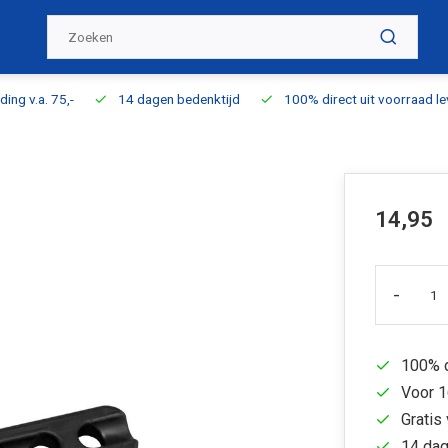
ding v.a. 75,-
14 dagen bedenktijd
100% direct uit voorraad l
14,95
-
100% d
Voor 1
Gratis 
14 dag