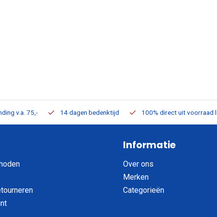
ding v.a. 75,-
14 dagen bedenktijd
100% direct uit voorraad 
Informatie
hoden
Over ons
Merken
etourneren
Categorieën
nt