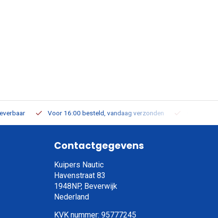
leverbaar
Voor 16:00 besteld, vandaag verzonden
Gratis verz
Contactgegevens
Kuipers Nautic
Havenstraat 83
1948NP, Beverwijk
Nederland
KVK nummer: 95777245