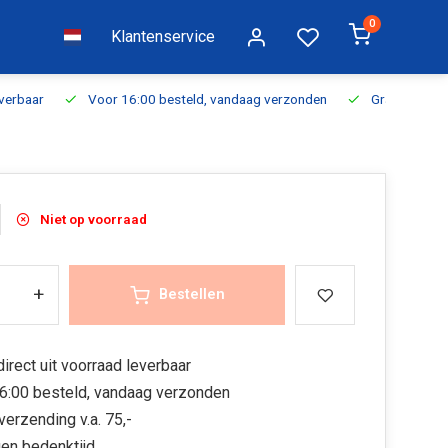
0
Klantenservice
everbaar
Voor 16:00 besteld, vandaag verzonden
Gratis verzen
Niet op voorraad
+
Bestellen
irect uit voorraad leverbaar
6:00 besteld, vandaag verzonden
verzending v.a. 75,-
en bedenktijd