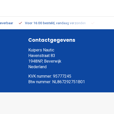
leverbaar
Voor 16:00 besteld, vandaag verzonden
Gratis verz
Contactgegevens
Kuipers Nautic
Havenstraat 83
1948NP, Beverwijk
Nederland
KVK nummer: 95777245
Btw nummer: NL867292751B01