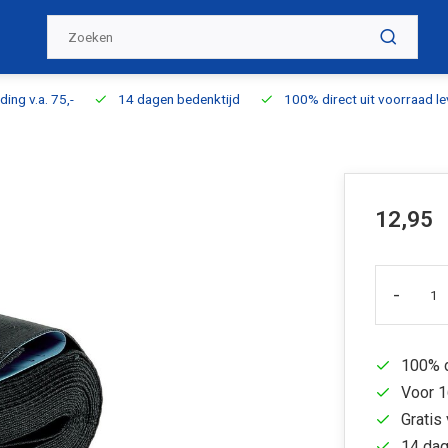
ding v.a. 75,-
14 dagen bedenktijd
100% direct uit voorraad l
12,95
-
100% d
Voor 1
Gratis 
14 dag