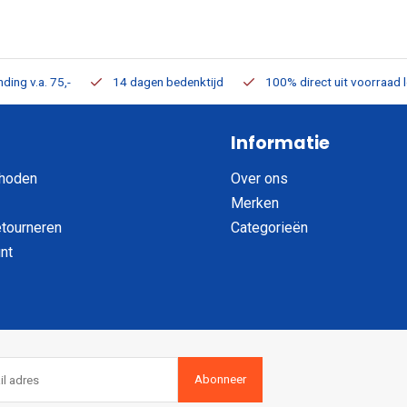
ding v.a. 75,-
14 dagen bedenktijd
100% direct uit voorraad 
Informatie
hoden
Over ons
Merken
etourneren
Categorieën
nt
Abonneer