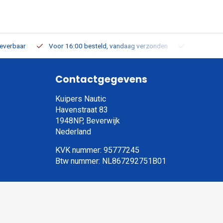
leverbaar
Voor 16:00 besteld, vandaag verzonden
Gratis verz
Contactgegevens
Kuipers Nautic
Havenstraat 83
1948NP, Beverwijk
Nederland
KVK nummer: 95777245
Btw nummer: NL867292751B01