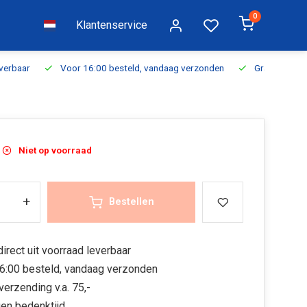
0
Klantenservice
everbaar
Voor 16:00 besteld, vandaag verzonden
Gratis verzen
Niet op voorraad
+
Bestellen
irect uit voorraad leverbaar
6:00 besteld, vandaag verzonden
verzending v.a. 75,-
en bedenktijd