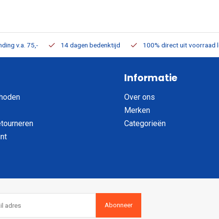
ding v.a. 75,-
14 dagen bedenktijd
100% direct uit voorraad 
Informatie
hoden
Over ons
Merken
etourneren
Categorieën
nt
Abonneer