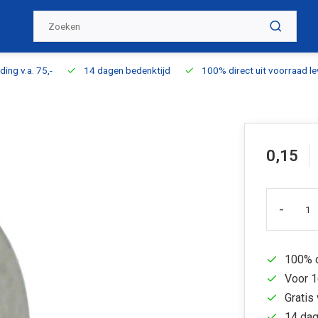
ding v.a. 75,-
14 dagen bedenktijd
100% direct uit voorraad l
0,15
-
100% d
Voor 1
Gratis 
14 dag