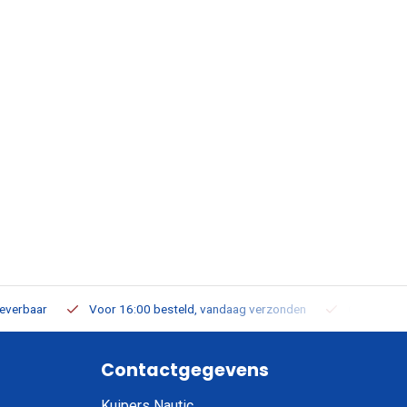
leverbaar
Voor 16:00 besteld, vandaag verzonden
Gratis verz
Contactgegevens
Kuipers Nautic