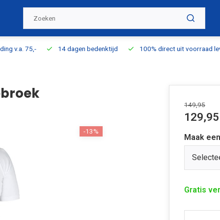
ding v.a. 75,-
14 dagen bedenktijd
100% direct uit voorraad l
ebroek
149,95
129,95
-13%
Maak een
Selecte
Gratis ve