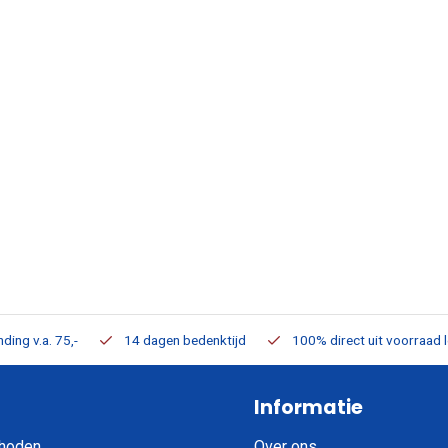
ding v.a. 75,-
14 dagen bedenktijd
100% direct uit voorraad 
Informatie
hoden
Over ons