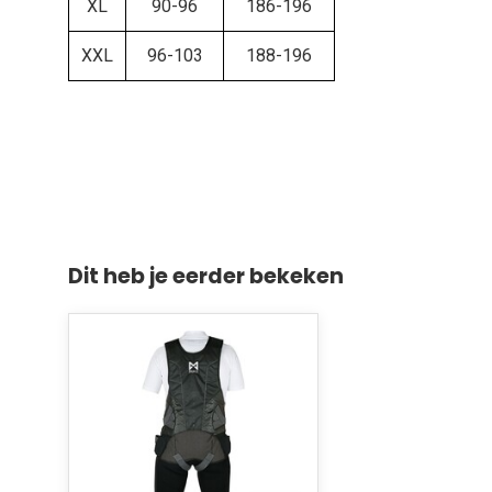
XL
90-96
186-196
XXL
96-103
188-196
Dit heb je eerder bekeken