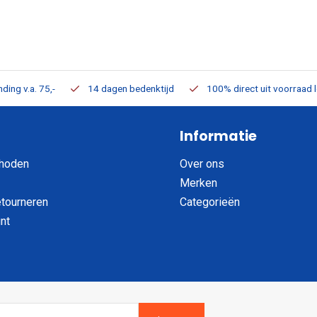
ding v.a. 75,-
14 dagen bedenktijd
100% direct uit voorraad 
Informatie
hoden
Over ons
Merken
etourneren
Categorieën
nt