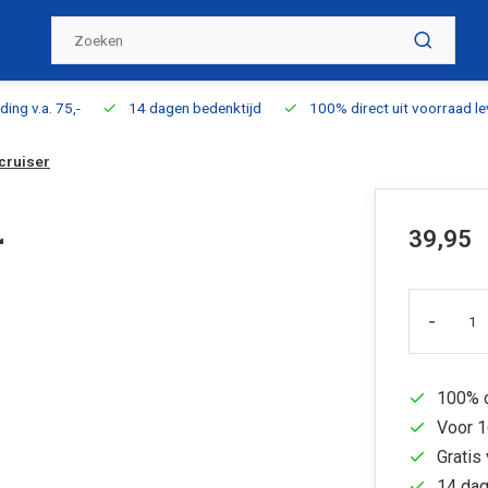
ding v.a. 75,-
14 dagen bedenktijd
100% direct uit voorraad l
cruiser
39,95
r
-
100% d
Voor 1
Gratis 
14 dag