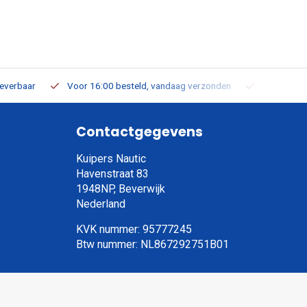
leverbaar
Voor 16:00 besteld, vandaag verzonden
Gratis verz
Contactgegevens
Kuipers Nautic
Havenstraat 83
1948NP, Beverwijk
Nederland
KVK nummer: 95777245
Btw nummer: NL867292751B01