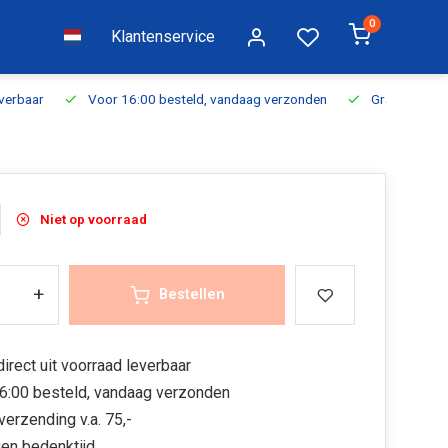
0
Klantenservice
everbaar
Voor 16:00 besteld, vandaag verzonden
Gratis verzen
Niet op voorraad
+
Bestellen
irect uit voorraad leverbaar
6:00 besteld, vandaag verzonden
verzending v.a. 75,-
en bedenktijd