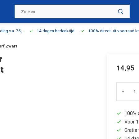
ding v.a. 75,-
14 dagen bedenktijd
100% direct uit voorraad l
rf Zwart
r
14,95
t
-
100% d
Voor 1
Gratis 
14 dag