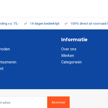
ding v.a. 75,-
14 dagen bedenktijd
100% direct uit voorraad 
Informatie
hoden
Over ons
Merken
etourneren
Categorieën
nt
Abonneer