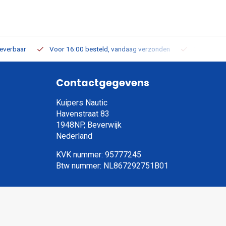
leverbaar
Voor 16:00 besteld, vandaag verzonden
Gratis verz
Contactgegevens
Kuipers Nautic
Havenstraat 83
1948NP, Beverwijk
Nederland
KVK nummer: 95777245
Btw nummer: NL867292751B01