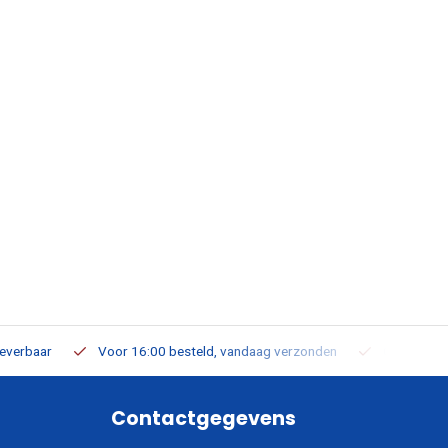
leverbaar
Voor 16:00 besteld, vandaag verzonden
Gratis verz
Contactgegevens