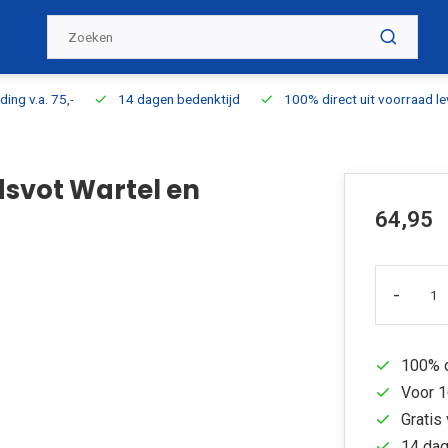
ding v.a. 75,-
14 dagen bedenktijd
100% direct uit voorraad l
svot Wartel en
64,95
-
100% d
Voor 1
Gratis 
14 dag