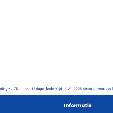
ding v.a. 75,-
14 dagen bedenktijd
100% direct uit voorraad 
Informatie