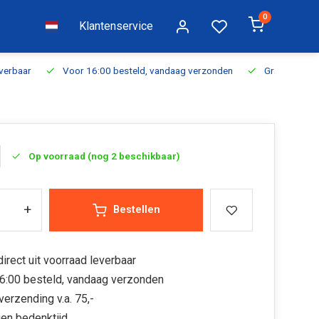
0
Klantenservice
everbaar
Voor 16:00 besteld, vandaag verzonden
Gratis verzen
Op voorraad (nog 2 beschikbaar)
+
Bestellen
irect uit voorraad leverbaar
6:00 besteld, vandaag verzonden
verzending v.a. 75,-
en bedenktijd