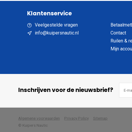
Klantenservice
Veelgestelde vragen
Betaalmet
info@kuipersnautic.nl
Contact
Ruilen & r
Mijn accou
Inschrijven voor de nieuwsbrief?
            Wij slaan cookies 
Algemene voorwaarden
Privacy Policy
Sitemap
© Kuipers Nautic