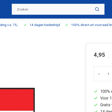
ding v.a. 75,-
14 dagen bedenktijd
100% direct uit voorraad l
4,95
-
100% d
Voor 1
Gratis 
14 dag