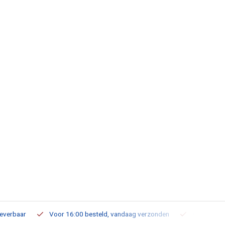
leverbaar
Voor 16:00 besteld, vandaag verzonden
Gratis verz