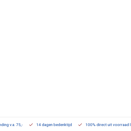
ding v.a. 75,-
14 dagen bedenktijd
100% direct uit voorraad 