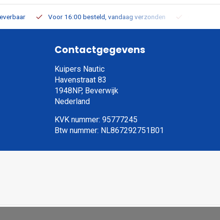
leverbaar
Voor 16:00 besteld, vandaag verzonden
Gratis verz
Contactgegevens
Kuipers Nautic
Havenstraat 83
1948NP, Beverwijk
Nederland
KVK nummer: 95777245
Btw nummer: NL867292751B01