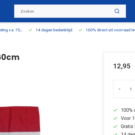
ding v.a. 75,-
14 dagen bedenktijd
100% direct uit voorraad l
 60cm
12,95
-
100% d
Voor 1
Gratis 
14 dag