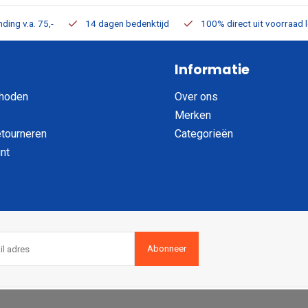
ding v.a. 75,-
14 dagen bedenktijd
100% direct uit voorraad 
Informatie
hoden
Over ons
Merken
etourneren
Categorieën
nt
Abonneer