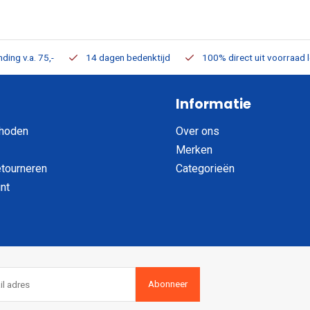
ding v.a. 75,-
14 dagen bedenktijd
100% direct uit voorraad 
Informatie
hoden
Over ons
Merken
etourneren
Categorieën
nt
Abonneer