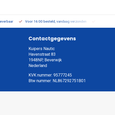
leverbaar
Voor 16:00 besteld, vandaag verzonden
Gratis verz
Contactgegevens
Kuipers Nautic
Havenstraat 83
1948NP, Beverwijk
Nederland
KVK nummer: 95777245
Btw nummer: NL867292751B01