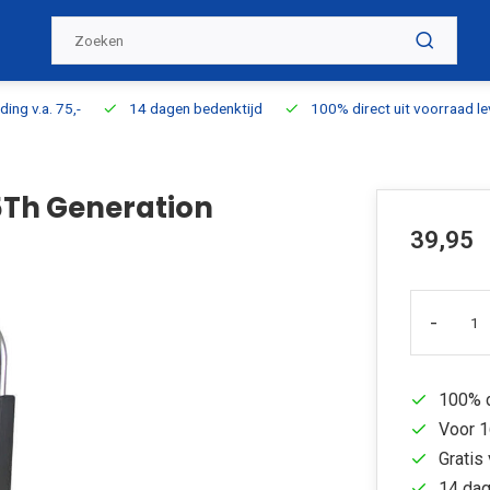
ding v.a. 75,-
14 dagen bedenktijd
100% direct uit voorraad l
5Th Generation
39,95
-
100% d
Voor 1
Gratis 
14 dag