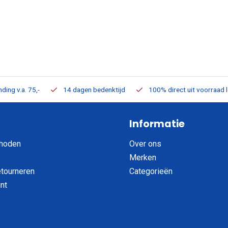
ding v.a. 75,-
14 dagen bedenktijd
100% direct uit voorraad 
Informatie
hoden
Over ons
Merken
etourneren
Categorieën
nt