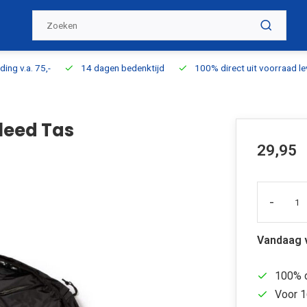
ding v.a. 75,-
14 dagen bedenktijd
100% direct uit voorraad l
leed Tas
29,95
-
Vandaag 
100% d
Voor 1