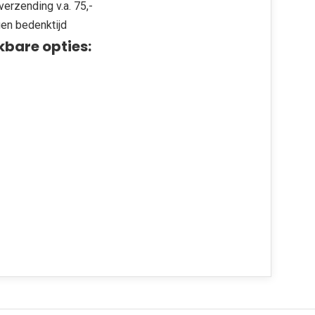
verzending v.a. 75,-
en bedenktijd
kbare opties: