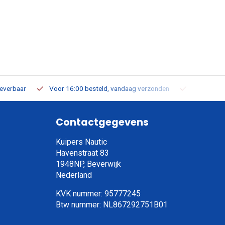
leverbaar
Voor 16:00 besteld, vandaag verzonden
Gratis verz
Contactgegevens
Kuipers Nautic
Havenstraat 83
1948NP, Beverwijk
Nederland
KVK nummer: 95777245
Btw nummer: NL867292751B01