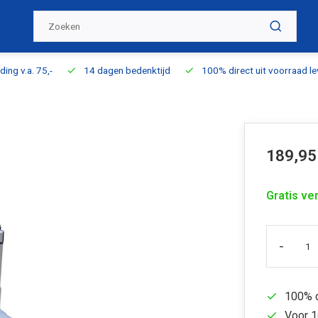
ding v.a. 75,-
14 dagen bedenktijd
100% direct uit voorraad l
189,95
Gratis ve
-
100% d
Voor 1