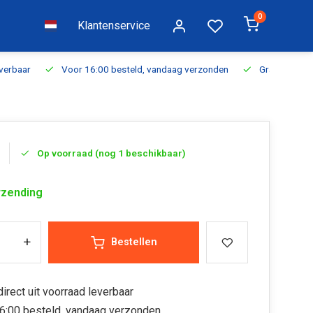
0
Klantenservice
everbaar
Voor 16:00 besteld, vandaag verzonden
Gratis verzen
Op voorraad (nog 1 beschikbaar)
rzending
+
Bestellen
irect uit voorraad leverbaar
6:00 besteld, vandaag verzonden