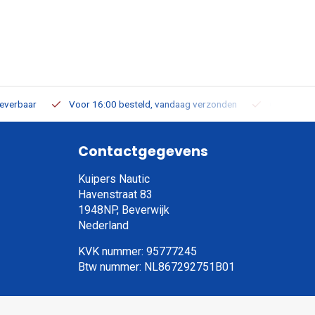
leverbaar
Voor 16:00 besteld, vandaag verzonden
Gratis verz
Contactgegevens
Kuipers Nautic
Havenstraat 83
1948NP, Beverwijk
Nederland
KVK nummer: 95777245
Btw nummer: NL867292751B01