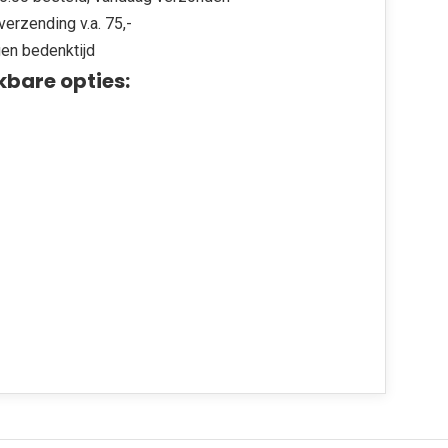
verzending v.a. 75,-
en bedenktijd
kbare opties: