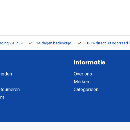
ding v.a. 75,-
14 dagen bedenktijd
100% direct uit voorraad 
Informatie
hoden
Over ons
Merken
etourneren
Categorieën
nt