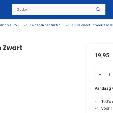
ding v.a. 75,-
14 dagen bedenktijd
100% direct uit voorraad l
m Zwart
19,95
-
Vandaag 
100% d
Voor 1