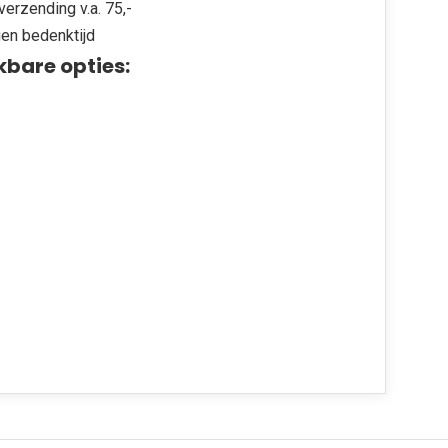
verzending v.a. 75,-
en bedenktijd
kbare opties: