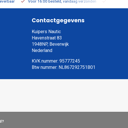
leverbaar
Voor 16:00 besteld, vandaag verzonden
Gratis verz
Contactgegevens
Kuipers Nautic
Havenstraat 83
1948NP, Beverwijk
Nederland
KVK nummer: 95777245
Btw nummer: NL867292751B01