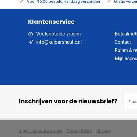
verbaar
Voor 16:00 besteld, vandaag verzonden
Gratis verzen
Klantenservice
Veelgestelde vragen
Betaalmet
info@kuipersnautic.nl
Contact
Ruilen & r
Mijn accou
Inschrijven voor de nieuwsbrief?
            Wij slaan cookies 
Algemene voorwaarden
Privacy Policy
Sitemap