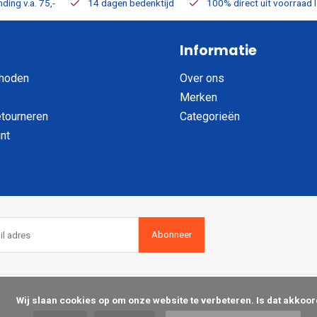
ding v.a. 75,-
14 dagen bedenktijd
100% direct uit voorraad 
Informatie
hoden
Over ons
Merken
etourneren
Categorieën
nt
Abonneer
op om onze website te verbeteren. Is dat akkoord?
