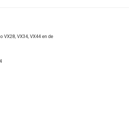
ino VX28, VX34, VX44 en de
4