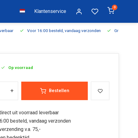
0
Klantenservice
everbaar
Voor 16:00 besteld, vandaag verzonden
Gratis verzen
Op voorraad
+
Bestellen
irect uit voorraad leverbaar
6:00 besteld, vandaag verzonden
verzending v.a. 75,-
en bedenktijd