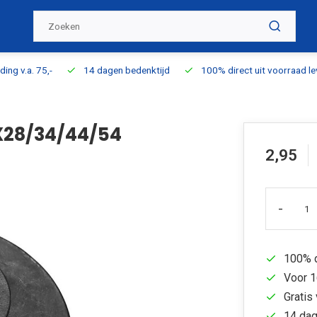
ding v.a. 75,-
14 dagen bedenktijd
100% direct uit voorraad l
VX28/34/44/54
2,95
-
100% d
Voor 1
Gratis 
14 dag