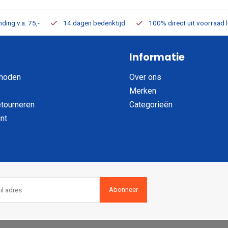
ding v.a. 75,-
14 dagen bedenktijd
100% direct uit voorraad 
Informatie
hoden
Over ons
Merken
etourneren
Categorieën
nt
Abonneer