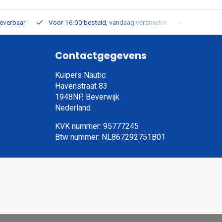
leverbaar
Voor 16:00 besteld, vandaag verzonden
Gratis verz
Contactgegevens
Kuipers Nautic
Havenstraat 83
1948NP, Beverwijk
Nederland
KVK nummer: 95777245
Btw nummer: NL867292751B01