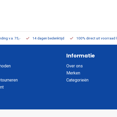
ding v.a. 75,-
14 dagen bedenktijd
100% direct uit voorraad 
Informatie
hoden
Over ons
Merken
etourneren
Categorieën
nt