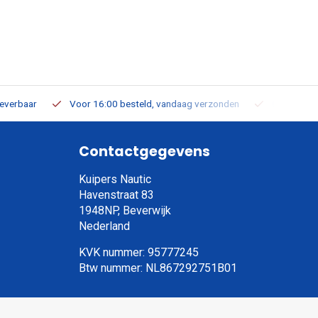
leverbaar
Voor 16:00 besteld, vandaag verzonden
Gratis verz
Contactgegevens
Kuipers Nautic
Havenstraat 83
1948NP, Beverwijk
Nederland
KVK nummer: 95777245
Btw nummer: NL867292751B01