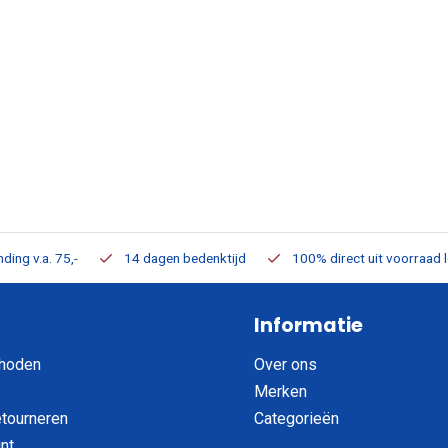
ding v.a. 75,-
14 dagen bedenktijd
100% direct uit voorraad 
Informatie
hoden
Over ons
Merken
etourneren
Categorieën
nt