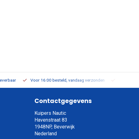
leverbaar
Voor 16:00 besteld, vandaag verzonden
Gratis verz
Contactgegevens
Kuipers Nautic
Havenstraat 83
1948NP, Beverwijk
Nederland