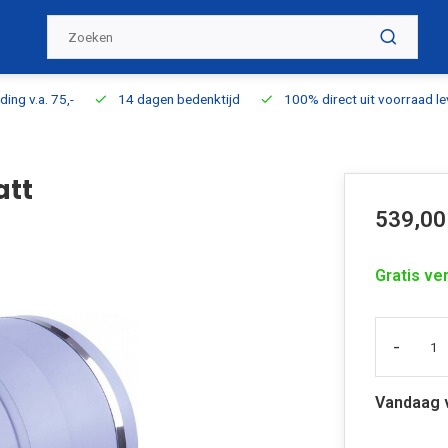
ding v.a. 75,-
14 dagen bedenktijd
100% direct uit voorraad l
att
539,00
Gratis ve
-
Vandaag 