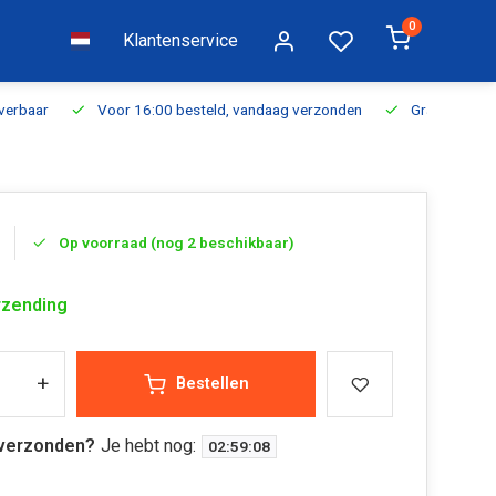
0
Klantenservice
everbaar
Voor 16:00 besteld, vandaag verzonden
Gratis verzen
Op voorraad (nog 2 beschikbaar)
rzending
+
Bestellen
verzonden?
Je hebt nog:
02
:
59
:
08