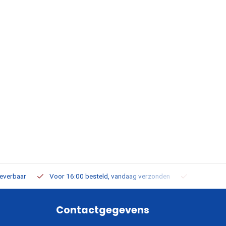
leverbaar
Voor 16:00 besteld, vandaag verzonden
Gratis verz
Contactgegevens