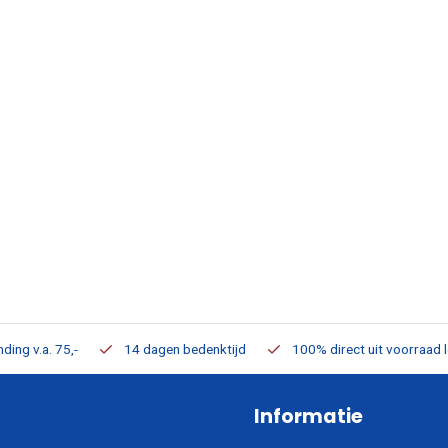
ding v.a. 75,-
14 dagen bedenktijd
100% direct uit voorraad 
Informatie