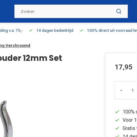
ding v.a. 75,-
14 dagen bedenktijd
100% direct uit voorraad l
ing Verchroomd
ouder 12mm Set
17,95
-
100% d
Voor 1
Gratis 
14 dag