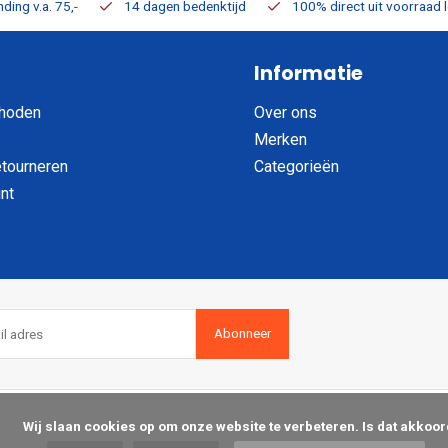
ding v.a. 75,-
14 dagen bedenktijd
100% direct uit voorraad 
Informatie
hoden
Over ons
Merken
etourneren
Categorieën
nt
Abonneer
op om onze website te verbeteren. Is dat akkoord?
