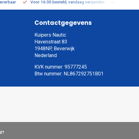
leverbaar
Voor 16:00 besteld, vandaag verzonden
Gratis verz
Contactgegevens
Kuipers Nautic
Havenstraat 83
1948NP, Beverwijk
Nederland
KVK nummer: 95777245
Btw nummer: NL867292751B01