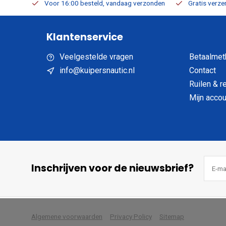
verbaar
Voor 16:00 besteld, vandaag verzonden
Gratis verzen
Klantenservice
Veelgestelde vragen
Betaalmet
info@kuipersnautic.nl
Contact
Ruilen & r
Mijn accou
Inschrijven voor de nieuwsbrief?
            Wij slaan cookies 
Algemene voorwaarden
Privacy Policy
Sitemap