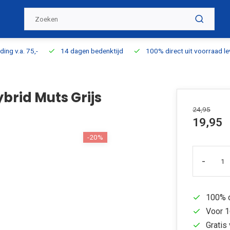
ding v.a. 75,-
14 dagen bedenktijd
100% direct uit voorraad l
brid Muts Grijs
24,95
19,95
-20%
-
100% d
Voor 1
Gratis 