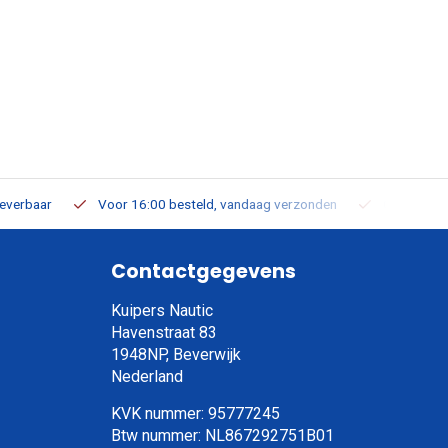
leverbaar
Voor 16:00 besteld, vandaag verzonden
Gratis verz
Contactgegevens
Kuipers Nautic
Havenstraat 83
1948NP, Beverwijk
Nederland
KVK nummer: 95777245
Btw nummer: NL867292751B01