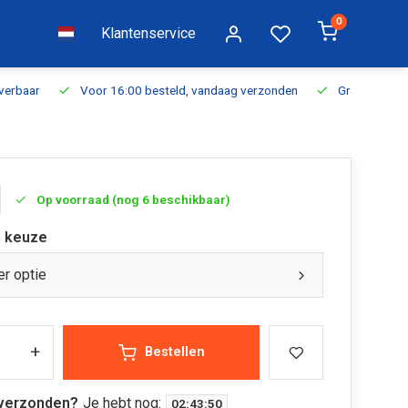
0
Klantenservice
everbaar
Voor 16:00 besteld, vandaag verzonden
Gratis verzen
Op voorraad (nog 6 beschikbaar)
 keuze
er optie
+
Bestellen
verzonden?
Je hebt nog:
02
:
43
:
50