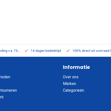
ding v.a. 75,-
14 dagen bedenktijd
100% direct uit voorraad 
Informatie
hoden
Over ons
Merken
etourneren
Categorieën
nt