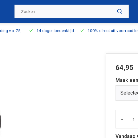
ding v.a. 75,-
14 dagen bedenktijd
100% direct uit voorraad l
64,95
Maak een
Selecte
-
Vandaag 